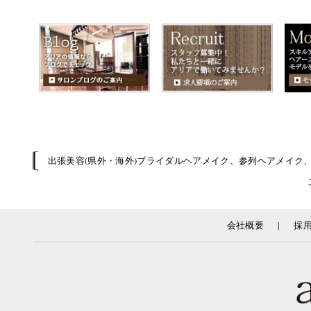
出張美容(県外・海外)ブライダルヘアメイク、参列ヘアメイク
|
会社概要
採