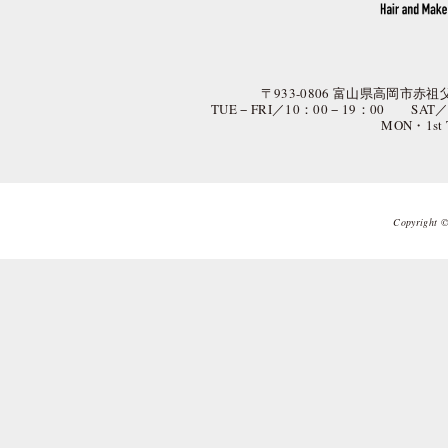
〒933-0806 富山県高岡市赤祖父
TUE − FRI／10：00 − 19：00 SAT
MON・1st
Copyright © 