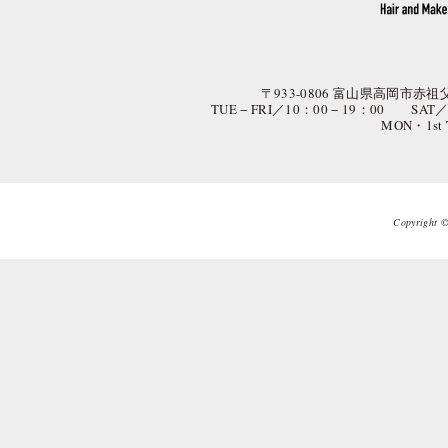
〒933-0806 富山県高岡市赤祖父
TUE − FRI／10：00 − 19：00 SAT
MON・1st
Copyright © 