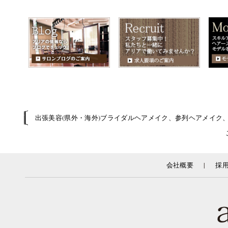
出張美容(県外・海外)ブライダルヘアメイク、参列ヘアメイク
|
会社概要
採