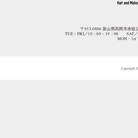
〒933-0806 富山県高岡市赤祖父
TUE − FRI／10：00 − 19：00 SAT
MON・1st
Copyright © 