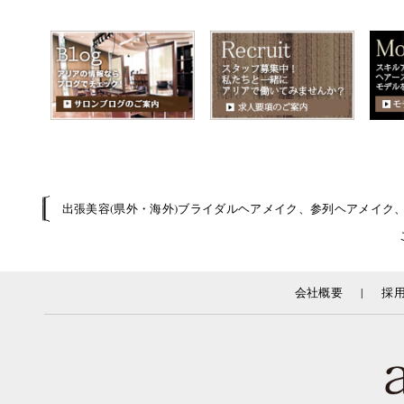
出張美容(県外・海外)ブライダルヘアメイク、参列ヘアメイク
|
会社概要
採