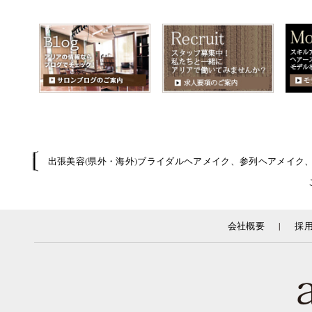
出張美容(県外・海外)ブライダルヘアメイク、参列ヘアメイク
|
会社概要
採