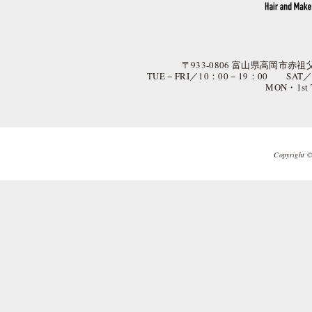
〒933-0806 富山県高岡市赤祖父
TUE − FRI／10：00 − 19：00 SAT
MON・1st
Copyright © 