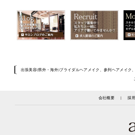
出張美容(県外・海外)ブライダルヘアメイク、参列ヘアメイク
|
会社概要
採