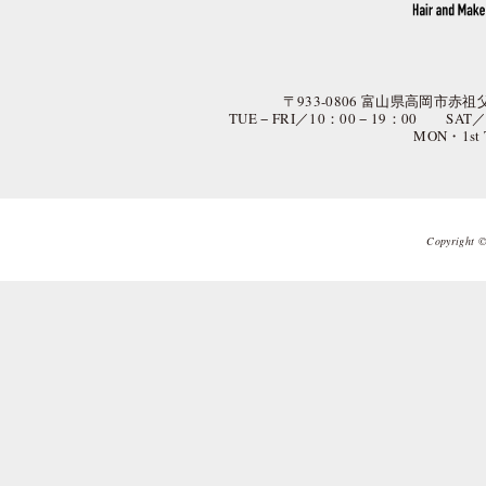
〒933-0806 富山県高岡市赤祖父
TUE − FRI／10：00 − 19：00 SAT
MON・1st
Copyright © 