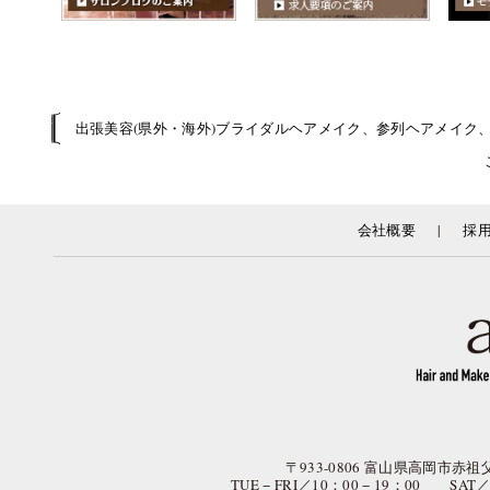
出張美容(県外・海外)ブライダルヘアメイク、参列ヘアメイク
|
会社概要
採
〒933-0806 富山県高岡市赤祖父
TUE − FRI／10：00 − 19：00 SAT