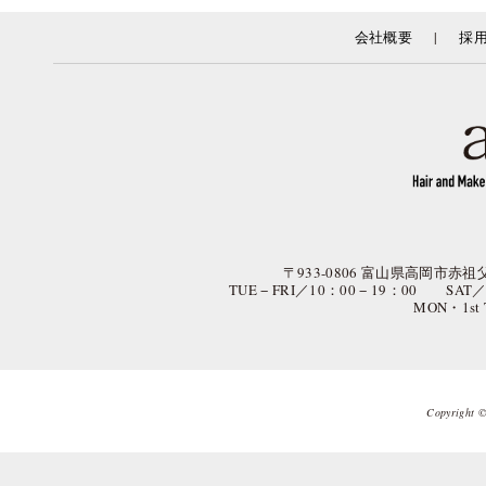
|
会社概要
採
〒933-0806 富山県高岡市赤祖父
TUE − FRI／10：00 − 19：00 SAT
MON・1st
Copyright © 