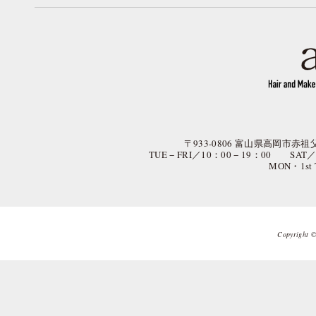
〒933-0806 富山県高岡市赤祖父
TUE − FRI／10：00 − 19：00 SAT
MON・1st
Copyright © 