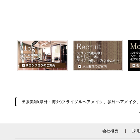
出張美容(県外・海外)ブライダルヘアメイク、参列ヘアメイク
|
会社概要
採