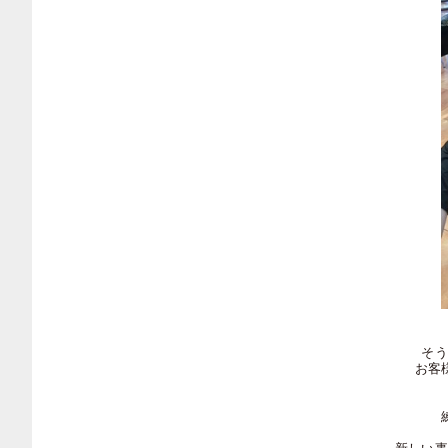
そう
お客