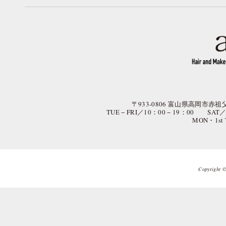
〒933-0806 富山県高岡市赤祖父
TUE − FRI／10：00 − 19：00 SAT
MON・1st
Copyright © 