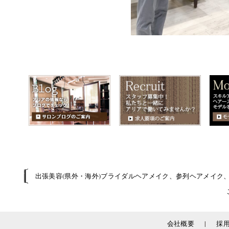
出張美容(県外・海外)ブライダルヘアメイク、参列ヘアメイク
|
会社概要
採