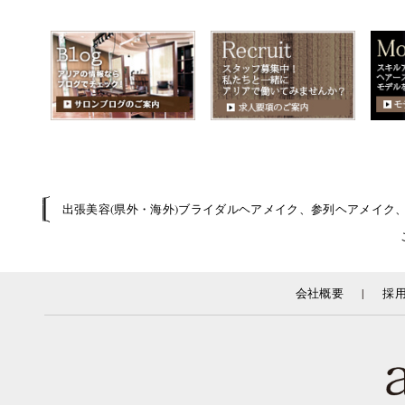
出張美容(県外・海外)ブライダルヘアメイク、参列ヘアメイク
|
会社概要
採