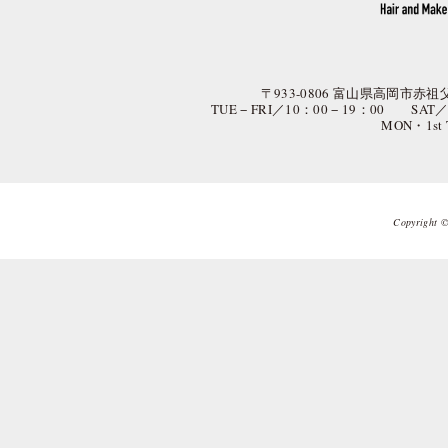
〒933-0806 富山県高岡市赤祖父
TUE − FRI／10：00 − 19：00 SAT
MON・1st
Copyright © 