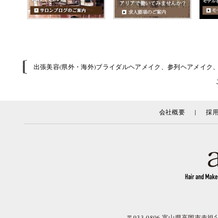
出張美容(県外・海外)ブライダルヘアメイク、参列ヘアメイク
|
会社概要
採
〒933-0806 富山県高岡市赤祖父