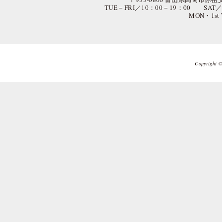
TUE − FRI／10：00 − 19：00 SAT
MON・1st
Copyright © 