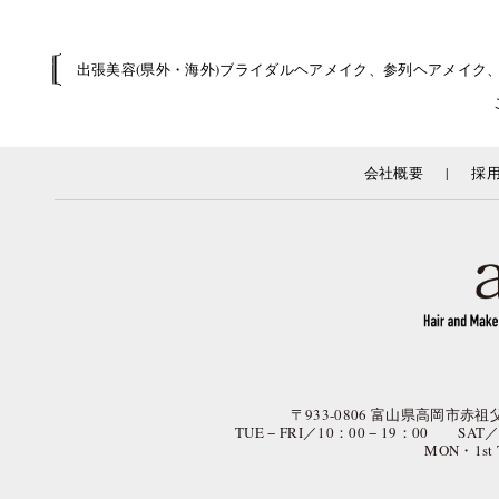
出張美容(県外・海外)ブライダルヘアメイク、参列ヘアメイク
|
会社概要
採
〒933-0806 富山県高岡市赤祖父
TUE − FRI／10：00 − 19：00 SAT
MON・1st