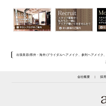
出張美容(県外・海外)ブライダルヘアメイク、参列ヘアメイク
|
会社概要
採