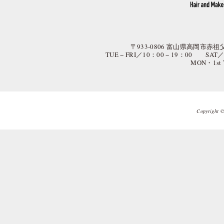
〒933-0806 富山県高岡市赤祖父
TUE − FRI／10：00 − 19：00 SAT
MON・1st
Copyright © 