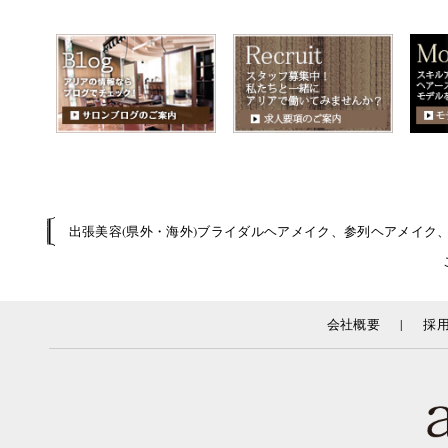
出張美容(県外・海外)ブライダルヘアメイク、参列ヘアメイク
|
会社概要
採