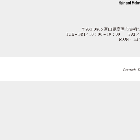
〒933-0806 富山県高岡市赤祖父
TUE − FRI／10：00 − 19：00 SAT
MON・1st
Copyright © 