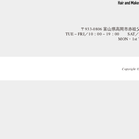
〒933-0806 富山県高岡市赤祖父
TUE − FRI／10：00 − 19：00 SAT
MON・1st
Copyright © 