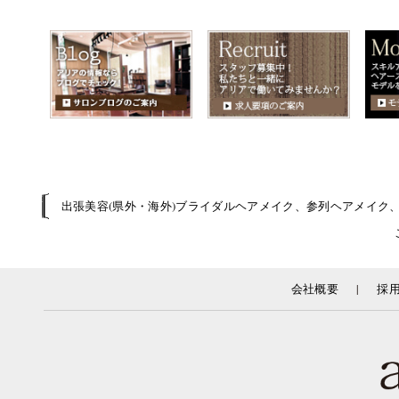
出張美容(県外・海外)ブライダルヘアメイク、参列ヘアメイク
|
会社概要
採