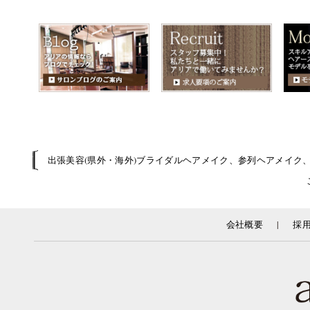
出張美容(県外・海外)ブライダルヘアメイク、参列ヘアメイク
|
会社概要
採