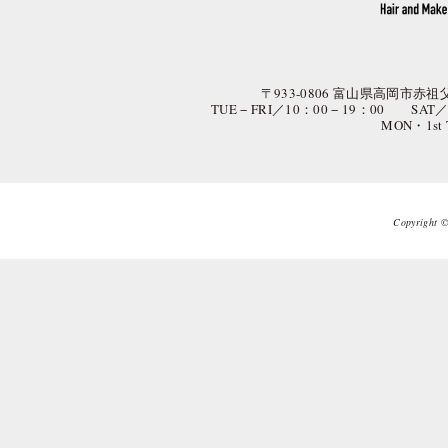
〒933-0806 富山県高岡市赤祖父
TUE − FRI／10：00 − 19：00 SAT
MON・1st
Copyright © 