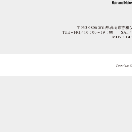
〒933-0806 富山県高岡市赤祖父
TUE − FRI／10：00 − 19：00 SAT
MON・1st
Copyright © 