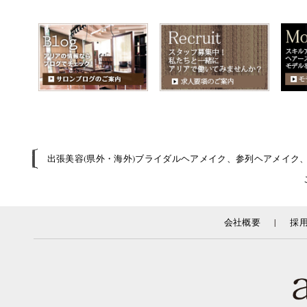
出張美容(県外・海外)ブライダルヘアメイク、参列ヘアメイク
|
会社概要
採