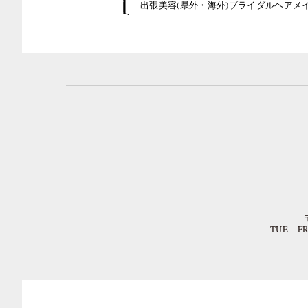
出張美容(県外・海外)ブライダルヘアメ
TUE − 