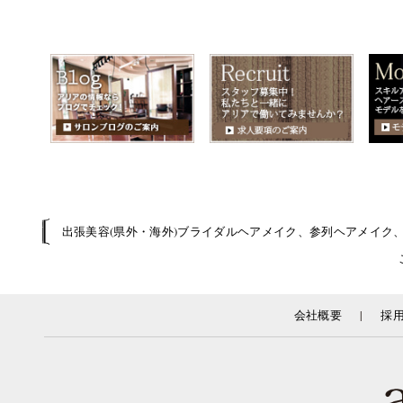
出張美容(県外・海外)ブライダルヘアメイク、参列ヘアメイク
|
会社概要
採