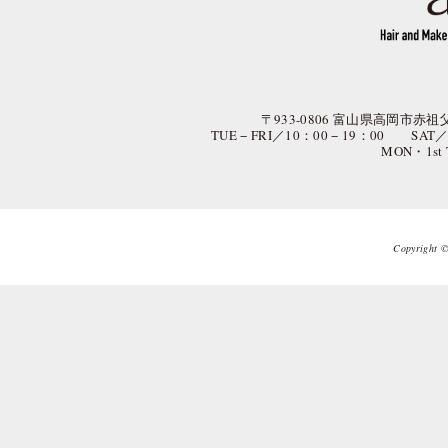
〒933-0806 富山県高岡市赤祖父
TUE − FRI／10：00 − 19：00 SAT
MON・1st
Copyright © 