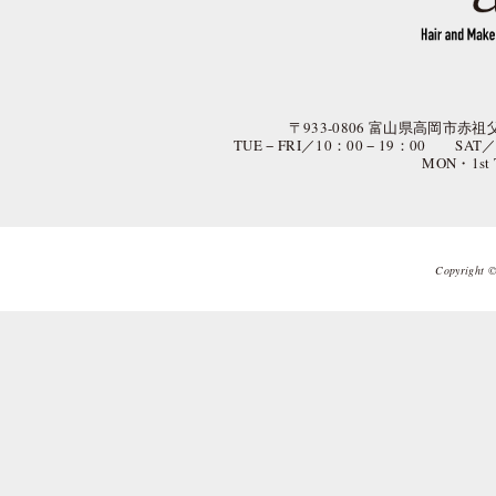
〒933-0806 富山県高岡市赤祖父
TUE − FRI／10：00 − 19：00 SAT
MON・1st
Copyright © 