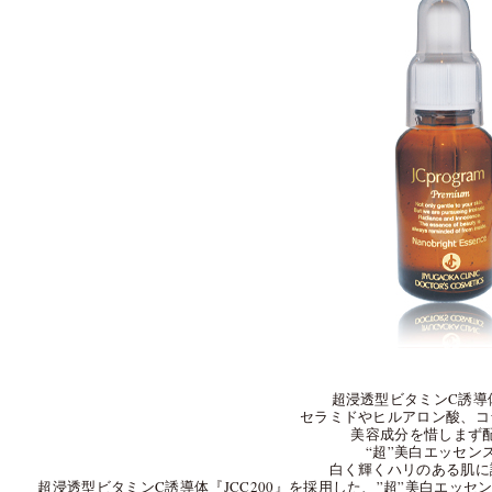
超浸透型ビタミンC誘導
セラミドやヒルアロン酸、コ
美容成分を惜しまず
“超”美白エッセン
白く輝くハリのある肌に
超浸透型ビタミンC誘導体『JCC200』を採用した、”超”美白エッ