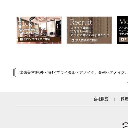
出張美容(県外・海外)ブライダルヘアメイク、参列ヘアメイク
|
会社概要
採