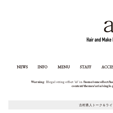
NEWS
INFO
MENU
STAFF
ACCE
Warning
/home/suncollect/ha
: Illegal string offset 'id' in
content/themes/aria/single
古村勇人トーク＆ライ