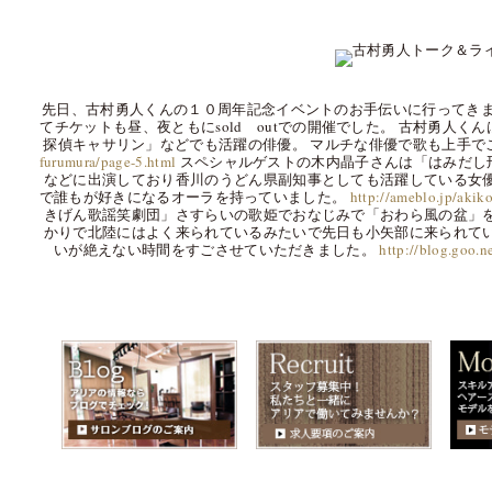
先日、古村勇人くんの１０周年記念イベントのお手伝いに行ってきま
てチケットも昼、夜ともにsold outでの開催でした。 古村勇人
探偵キャサリン」などでも活躍の俳優。 マルチな俳優で歌も上手で
furumura/page-5.html
スペシャルゲストの木内晶子さんは「はみだし
などに出演しており香川のうどん県副知事としても活躍している女
で誰もが好きになるオーラを持っていました。
http://ameblo.jp/aki
きげん歌謡笑劇団」さすらいの歌姫でおなじみで「おわら風の盆」
かりで北陸にはよく来られているみたいで先日も小矢部に来られて
いが絶えない時間をすごさせていただきました。
http://blog.goo.