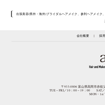
出張美容(県外・海外)ブライダルヘアメイク、参列ヘアメイク
|
会社概要
採
〒933-0806 富山県高岡市赤祖父
TUE − FRI／10：00 − 19：00 SAT
MON・1st