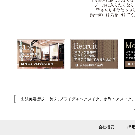
年々暑さに耐えれなくな
プールに入りたくなり
皆さんも水分たっぷ
熱中症には気をつけてく
出張美容(県外・海外)ブライダルヘアメイク、参列ヘアメイク
|
会社概要
採