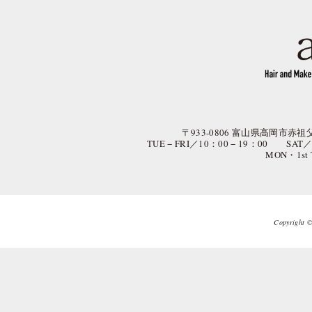
〒933-0806 富山県高岡市赤祖父
TUE − FRI／10：00 − 19：00 SAT
MON・1st
Copyright © 