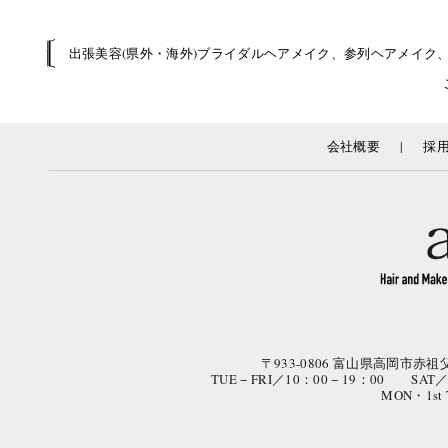
出張美容(県外・海外)ブライダルヘアメイク、参列ヘアメイク
|
会社概要
採
〒933-0806 富山県高岡市赤祖父
TUE − FRI／10：00 − 19：00 SAT
MON・1st