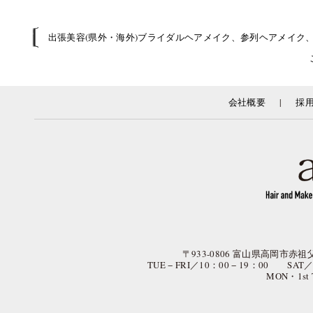
出張美容(県外・海外)ブライダルヘアメイク、参列ヘアメイク
|
会社概要
採
〒933-0806 富山県高岡市赤祖父
TUE − FRI／10：00 − 19：00 SAT
MON・1st