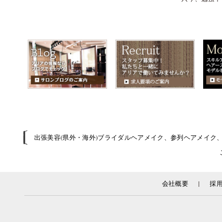
出張美容(県外・海外)ブライダルヘアメイク、参列ヘアメイク
|
会社概要
採