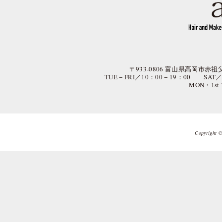
〒933-0806 富山県高岡市赤祖父
TUE − FRI／10：00 − 19：00 SAT
MON・1st
Copyright © 