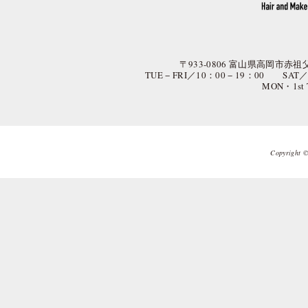
〒933-0806 富山県高岡市赤祖父
TUE − FRI／10：00 − 19：00 SAT
MON・1st
Copyright © 