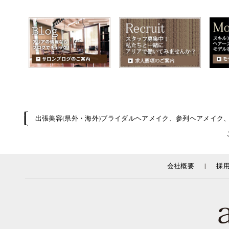
出張美容(県外・海外)ブライダルヘアメイク、参列ヘアメイク
|
会社概要
採